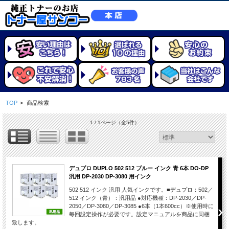
TOP
>
商品検索
1 / 1ページ
（全5件）
デュプロ DUPLO 502 512 ブルー インク 青 6本 DO-DP
汎用 DP-2030 DP-3080 用インク
502 512 インク 汎用 人気インクです。■デュプロ：502／
512 インク（青）：汎用品 ●対応機種：DP-2030／DP-
2050／DP-3080／DP-3085 ●6本（1本600cc）※使用時に
毎回設定操作が必要です。設定マニュアルを商品に同梱
致します。