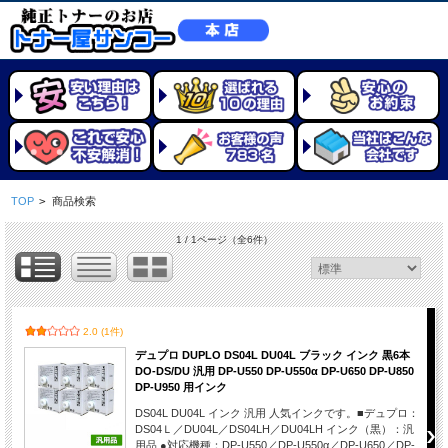
TOP
>
商品検索
1 / 1ページ
（全6件）
2.0 (1件)
デュプロ DUPLO DS04L DU04L ブラック インク 黒6本
DO-DS/DU 汎用 DP-U550 DP-U550α DP-U650 DP-U850
DP-U950 用インク
DS04L DU04L インク 汎用 人気インクです。■デュプロ：
DS04Ｌ／DU04L／DS04LH／DU04LH インク（黒）：汎
用品 ●対応機種：DP-U550／DP-U550α／DP-U650／DP-