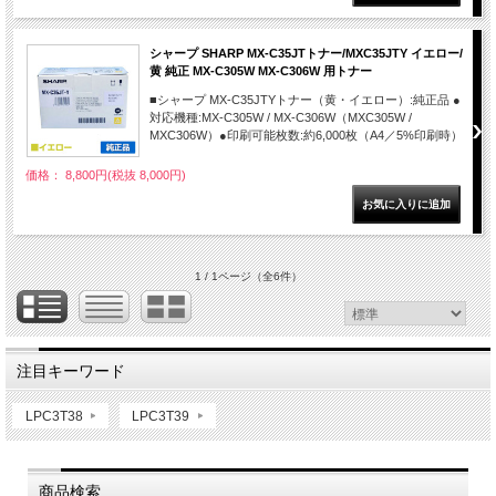
シャープ SHARP MX-C35JTトナー/MXC35JTY イエロー/
黄 純正 MX-C305W MX-C306W 用トナー
■シャープ MX-C35JTYトナー（黄・イエロー）:純正品 ●
対応機種:MX-C305W / MX-C306W（MXC305W /
MXC306W）●印刷可能枚数:約6,000枚（A4／5%印刷時）
価格： 8,800円(税抜 8,000円)
1 / 1ページ
（全6件）
注目キーワード
LPC3T38
LPC3T39
商品検索