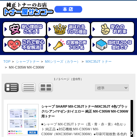
TOP
>
シャープトナー
>
MXシリーズ（カラー）
>
MXC35JT トナー
>
MX-C305W MX-C306W
1 / 1ページ
（全6件）
シャープ SHARP MX-C35JTトナー/MXC35JT 4色/ブラッ
ク/シアン/マゼンタ/イエロー 純正 MX-C305W MX-C306W
用トナー
■シャープ MX-C35JTトナー（黒・青・赤・黄）4色セッ
ト:純正品 ●対応機種:MX-C305W / MX-
C306W（MXC305W / MXC306W）●印刷可能枚数:各色約