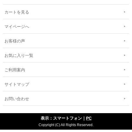
カートを見る
マイページへ
お客様の声
お気に入り一覧
ご利用案内
サイトマップ
お問い合わせ
表示：スマートフォン｜
PC
Copyright (C) All Rights Reserved.