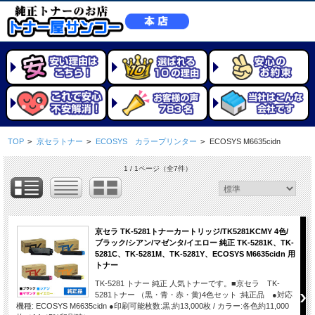
TOP
>
京セラトナー
>
ECOSYS カラープリンター
>
ECOSYS M6635cidn
1 / 1ページ
（全7件）
京セラ TK-5281トナーカートリッジ/TK5281KCMY 4色/
ブラック/シアン/マゼンタ/イエロー 純正 TK-5281K、TK-
5281C、TK-5281M、TK-5281Y、ECOSYS M6635cidn 用
トナー
TK-5281 トナー 純正 人気トナーです。■京セラ TK-
5281トナー （黒・青・赤・黄)4色セット :純正品 ●対応
機種: ECOSYS M6635cidn ●印刷可能枚数:黒:約13,000枚 / カラー:各色約11,000