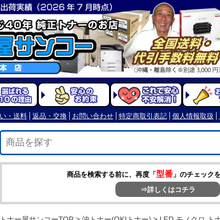
型番
商品を検索する前に、再度「
」のチェック
⇒詳しくはコチラ
トナー屋サンコーTOP
>
沖トナー(OKIトナー)
>
LED モノクロ ト