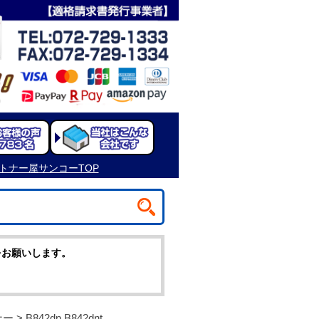
をお願いします。
ナー
> B842dn B842dnt