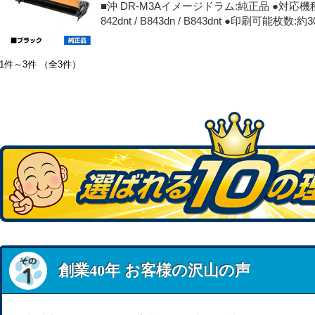
■沖 DR-M3Aイメージドラム:純正品 ●対応機種: B822d
842dnt / B843dn / B843dnt ●印刷可能枚
1件～3件 （全3件）