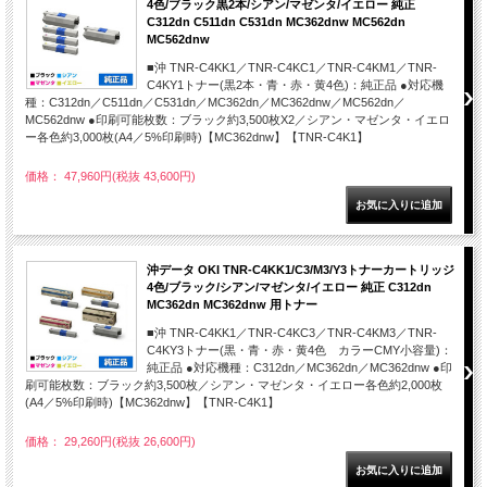
4色/ブラック黒2本/シアン/マゼンタ/イエロー 純正
C312dn C511dn C531dn MC362dnw MC562dn
MC562dnw
■沖 TNR-C4KK1／TNR-C4KC1／TNR-C4KM1／TNR-
C4KY1トナー(黒2本・青・赤・黄4色)：純正品 ●対応機
種：C312dn／C511dn／C531dn／MC362dn／MC362dnw／MC562dn／
MC562dnw ●印刷可能枚数：ブラック約3,500枚X2／シアン・マゼンタ・イエロ
ー各色約3,000枚(A4／5%印刷時)【MC362dnw】【TNR-C4K1】
価格： 47,960円(税抜 43,600円)
沖データ OKI TNR-C4KK1/C3/M3/Y3トナーカートリッジ
4色/ブラック/シアン/マゼンタ/イエロー 純正 C312dn
MC362dn MC362dnw 用トナー
■沖 TNR-C4KK1／TNR-C4KC3／TNR-C4KM3／TNR-
C4KY3トナー(黒・青・赤・黄4色 カラーCMY小容量)：
純正品 ●対応機種：C312dn／MC362dn／MC362dnw ●印
刷可能枚数：ブラック約3,500枚／シアン・マゼンタ・イエロー各色約2,000枚
(A4／5%印刷時)【MC362dnw】【TNR-C4K1】
価格： 29,260円(税抜 26,600円)