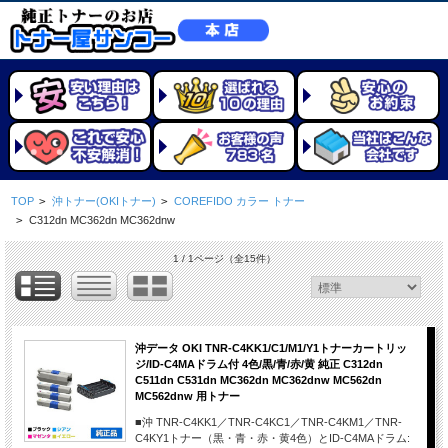
TOP
>
沖トナー(OKIトナー)
>
COREFIDO カラー トナー
>
C312dn MC362dn MC362dnw
1 / 1ページ
（全15件）
沖データ OKI TNR-C4KK1/C1/M1/Y1トナーカートリッ
ジ/ID-C4MAドラム付 4色/黒/青/赤/黄 純正 C312dn
C511dn C531dn MC362dn MC362dnw MC562dn
MC562dnw 用トナー
■沖 TNR-C4KK1／TNR-C4KC1／TNR-C4KM1／TNR-
C4KY1トナー（黒・青・赤・黄4色）とID-C4MAドラム: