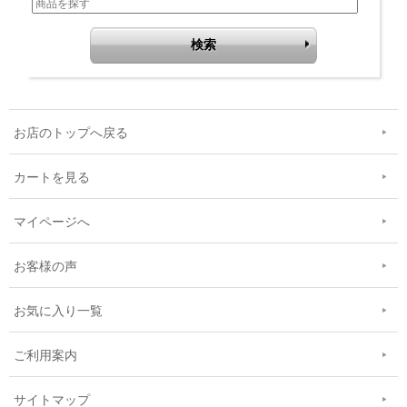
お店のトップへ戻る
カートを見る
マイページへ
お客様の声
お気に入り一覧
ご利用案内
サイトマップ