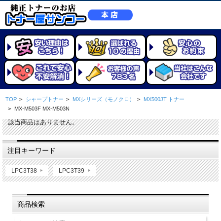
TOP
>
シャープトナー
>
MXシリーズ（モノクロ）
>
MX500JT トナー
>
MX-M503F MX-M503N
該当商品はありません。
注目キーワード
LPC3T38
LPC3T39
商品検索