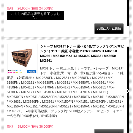
価格： 26,950円(税抜 24,500円)
こちらの商品は販売を終了しまし
た。
シャープ MX61JTトナー 選べる4色/ブラック/シアン/マゼ
ンタ/イエロー 純正 小容量 MX2630 MX2631 MX2650
MX2661 MX3150 MX3161 MX3630 MX3631 MX3650
MX3661
MX61 トナー 純正 人気トナーです。■シャープ MX61JT
トナー小容量(黒・青・赤・黄) 色が選べる4色セット：純
正品 ●対応機種： MX-2630FN / MX-2631 / MX-2650FN / MX-2661 / MX-
3150FN / MX-3161 / MX-3630FN / MX-3631 / MX-3650FN / MX-3661 / MX-
4150FN / MX-4151 / MX-4170FN / MX-4171 / MX-5150FN / MX-5151 / MX-
5170FN / MX-5171 / MX-6150FN / MX-6151 / MX-6170FN / MX-6171 (
MX2630FN / MX2631 / MX2650FN / MX2661 / MX3150FN / MX3161 / MX3630FN
/ MX3631 / MX3650FN / MX3661 / MX4150FN / MX4151 / MX4170FN / MX4171 /
MX5150FN / MX5151 / MX5170FN / MX5171 / MX6150FN / MX6151 / MX6170FN
/ MX6171 ) ●印刷可能枚数：ブラック約15,000枚／シアン・マゼンタ・イエロ
ー各色約10,000枚(A4／5%印刷時)
価格： 39,600円(税抜 36,000円)