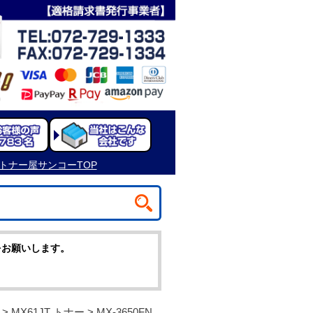
をお願いします。
>
MX61JT トナー
> MX-3650FN