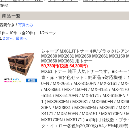
3661
商品一覧
説明付き /
写真のみ
1件～10件 （全20件） 1/2ページ
1
2
次へ
最後へ
シャープ MX61JTトナー 4色/ブラック/シア
MX2630 MX2631 MX2650 MX2661 MX3150 
MX3650 MX3661 用トナー
59,730円(税抜 54,300円)
MX61 トナー 純正 人気トナーです。■シャープ
青・赤・黄)4色セット：純正品 ●対応機種： MX-2630
0FN / MX-2661 / MX-3150FN / MX-3161 / MX
/ MX-3661 / MX-4150FN / MX-4151 / MX-417
-5151 / MX-5170FN / MX-5171 / MX-6150FN 
1 ( MX2630FN / MX2631 / MX2650FN / MX26
30FN / MX3631 / MX3650FN / MX3661 / MX4
X4171 / MX5150FN / MX5151 / MX5170FN / 
MX6170FN / MX6171 ) ●印刷可能枚数
タ・イエロー各色約20,000枚(A4／5%印刷時)