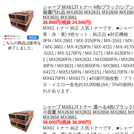
シャープ MX61JTトナー 4色/ブラック/シア
箱傷汚れ品 MX2630 MX2631 MX2650 MX2661
MX3631 MX3661
26,950円(税抜 24,500円)
MX61 トナー 純正 人気トナーです。■シャープ
青・赤・黄) 4色セット：純正品 ●対応機種： MX-263
0FN / MX-2661 / MX-3150FN / MX-3161 / MX
こちらの商品は販売を
/ MX-3661 / MX-4150FN / MX-4151 / MX-417
終了しました。
-5151 / MX-5170FN / MX-5171 / MX-6150FN 
1 ( MX2630FN / MX2631 / MX2650FN / MX26
30FN / MX3631 / MX3650FN / MX3661 / MX4
X4171 / MX5150FN / MX5151 / MX5170FN / 
MX6170FN / MX6171 ) ●印刷可能枚数
タ・イエロー各色約10,000枚(A4／5%印
れがあります。
シャープ MX61JTトナー 選べる4色/ブラック
小容量 MX2630 MX2631 MX2650 MX2661 MX
MX3650 MX3661
39,600円(税抜 36,000円)
MX61 トナー 純正 人気トナーです。■シャープ