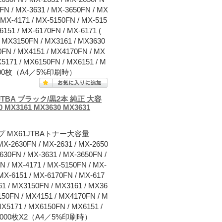
0FN / MX-3631 / MX-3650FN / MX
/ MX-4171 / MX-5150FN / MX-515
6151 / MX-6170FN / MX-6171 (
/ MX3150FN / MX3161 / MX3630
0FN / MX4151 / MX4170FN / MX
X5171 / MX6150FN / MX6151 / M
0,000枚（A4／5%印刷時）
TBA ブラック/黒2本 純正 大容
0 MX3161 MX3630 MX3631
 MX61JTBAトナー大容量
FN / MX-2631 / MX-2650
630FN / MX-3631 / MX-3650FN /
N / MX-4171 / MX-5150FN / MX-
 MX-6151 / MX-6170FN / MX-617
61 / MX3150FN / MX3161 / MX36
150FN / MX4151 / MX4170FN / M
MX5171 / MX6150FN / MX6151 /
30,000枚X2（A4／5%印刷時）