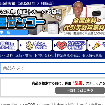
型番
商品を検索する前に、再度「
」のチェック
⇒詳しくはコチラ
トナー屋サンコーTOP
>
シャープトナー
>
MXシリーズ（カラー）