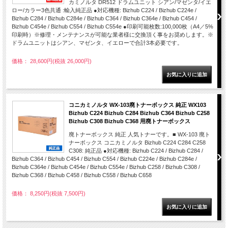
カミノルタ DR512 ドラムユニット シアン/マゼンタ/イエ
ロー/カラー3色共通 :輸入純正品 ●対応機種: Bizhub C224 / Bizhub C224e /
Bizhub C284 / Bizhub C284e / Bizhub C364 / Bizhub C364e / Bizhub C454 /
Bizhub C454e / Bizhub C554 / Bizhub C554e ●印刷可能枚数:100,000枚（A4／5%
印刷時）※修理・メンテナンスが可能な業者様に交換頂く事をお奨めします。※
ドラムユニットはシアン、マゼンタ、イエローで合計3本必要です。
価格： 28,600円(税抜 26,000円)
コニカミノルタ WX-103廃トナーボックス 純正 WX103
Bizhub C224 Bizhub C284 Bizhub C364 Bizhub C258
Bizhub C308 Bizhub C368 用廃トナーボックス
廃トナーボックス 純正 人気トナーです。■ WX-103 廃ト
ナーボックス コニカミノルタ Bizhub C224 C284 C258
C308: 純正品 ●対応機種: Bizhub C224 / Bizhub C284 /
Bizhub C364 / Bizhub C454 / Bizhub C554 / Bizhub C224e / Bizhub C284e /
Bizhub C364e / Bizhub C454e / Bizhub C554e / Bizhub C258 / Bizhub C308 /
Bizhub C368 / Bizhub C458 / Bizhub C558 / Bizhub C658
価格： 8,250円(税抜 7,500円)