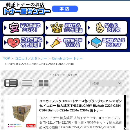
TOP
>
コニカミノルタトナー
>
Bizhub カラー トナー
>
Bizhub C224 C224e C284 C284e C364 C364e
1 / 1ページ
（全12件）
コニカミノルタ TN321トナー 4色/ブラック/シアン/マゼン
タ/イエロー 輸入純正 TN321K/C/M/Y Bizhub C224 C284
C364 Bizhub C224e C284e C364e 用トナー
TN321 トナー 輸入純正 人気トナーです。■コニカミノル
タ TN321／TN-321(黒・青・赤・黄)4色セット：輸入純正
品 ●対応機種：Bizhub C224／Bizhub C224e／Bizhub