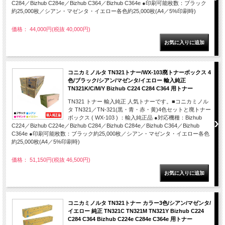
C284／Bizhub C284e／Bizhub C364／Bizhub C364e ●印刷可能枚数：ブラック
約25,000枚／シアン・マゼンタ・イエロー各色約25,000枚(A4／5%印刷時)
価格： 44,000円(税抜 40,000円)
コニカミノルタ TN321トナー/WX-103廃トナーボックス 4
色/ブラック/シアン/マゼンタ/イエロー 輸入純正
TN321K/C/M/Y Bizhub C224 C284 C364 用トナー
TN321 トナー 輸入純正 人気トナーです。■コニカミノル
タ TN321／TN-321(黒・青・赤・黄)4色セットと廃トナー
ボックス ( WX-103 ) ：輸入純正品 ●対応機種：Bizhub
C224／Bizhub C224e／Bizhub C284／Bizhub C284e／Bizhub C364／Bizhub
C364e ●印刷可能枚数：ブラック約25,000枚／シアン・マゼンタ・イエロー各色
約25,000枚(A4／5%印刷時)
価格： 51,150円(税抜 46,500円)
コニカミノルタ TN321トナー カラー3色/シアン/マゼンタ/
イエロー 純正 TN321C TN321M TN321Y Bizhub C224
C284 C364 Bizhub C224e C284e C364e 用トナー