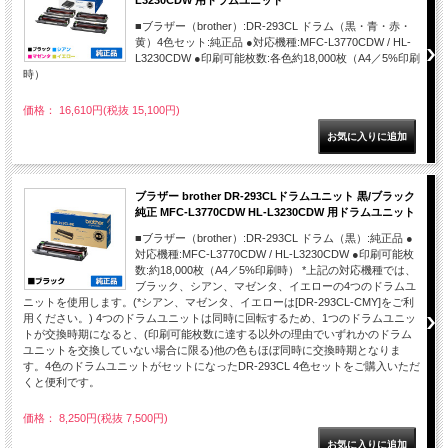
L3230CDW 用ドラムユニット
■ブラザー（brother）:DR-293CL ドラム（黒・青・赤・
黄）4色セット:純正品 ●対応機種:MFC-L3770CDW / HL-
L3230CDW ●印刷可能枚数:各色約18,000枚（A4／5%印刷
時）
価格： 16,610円(税抜 15,100円)
ブラザー brother DR-293CLドラムユニット 黒/ブラック
純正 MFC-L3770CDW HL-L3230CDW 用ドラムユニット
■ブラザー（brother）:DR-293CL ドラム（黒）:純正品 ●
対応機種:MFC-L3770CDW / HL-L3230CDW ●印刷可能枚
数:約18,000枚（A4／5%印刷時） *上記の対応機種では、
ブラック、シアン、マゼンタ、イエローの4つのドラムユ
ニットを使用します。(*シアン、マゼンタ、イエローは[DR-293CL-CMY]をご利
用ください。) 4つのドラムユニットは同時に回転するため、1つのドラムユニッ
トが交換時期になると、(印刷可能枚数に達する以外の理由でいずれかのドラム
ユニットを交換していない場合に限る)他の色もほぼ同時に交換時期となりま
す。4色のドラムユニットがセットになったDR-293CL 4色セットをご購入いただ
くと便利です。
価格： 8,250円(税抜 7,500円)