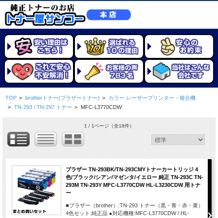
TOP
>
brotherトナー(ブラザートナー)
>
カラー レーザープリンター・複合機
>
TN-293 / TN-297 トナー
>
MFC-L3770CDW
1 / 1ページ
（全18件）
ブラザー TN-293BK/TN-293CMYトナーカートリッジ 4
色/ブラック/シアン/マゼンタ/イエロー 純正 TN-293C TN-
293M TN-293Y MFC-L3770CDW HL-L3230CDW 用トナ
ー
■ブラザー（brother）:TN-293 トナー（黒・青・赤・黄）
4色セット:純正品 ●対応機種:MFC-L3770CDW / HL-