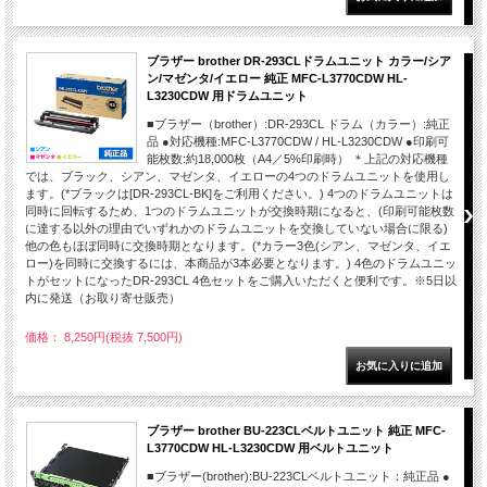
ブラザー brother DR-293CLドラムユニット カラー/シア
ン/マゼンタ/イエロー 純正 MFC-L3770CDW HL-
L3230CDW 用ドラムユニット
■ブラザー（brother）:DR-293CL ドラム（カラー）:純正
品 ●対応機種:MFC-L3770CDW / HL-L3230CDW ●印刷可
能枚数:約18,000枚（A4／5%印刷時） ＊上記の対応機種
では、ブラック、シアン、マゼンタ、イエローの4つのドラムユニットを使用し
ます。(*ブラックは[DR-293CL-BK]をご利用ください。) 4つのドラムユニットは
同時に回転するため、1つのドラムユニットが交換時期になると、(印刷可能枚数
に達する以外の理由でいずれかのドラムユニットを交換していない場合に限る)
他の色もほぼ同時に交換時期となります。(*カラー3色(シアン、マゼンタ、イエ
ロー)を同時に交換するには、本商品が3本必要となります。) 4色のドラムユニッ
トがセットになったDR-293CL 4色セットをご購入いただくと便利です。※5日以
内に発送（お取り寄せ販売）
価格： 8,250円(税抜 7,500円)
ブラザー brother BU-223CLベルトユニット 純正 MFC-
L3770CDW HL-L3230CDW 用ベルトユニット
■ブラザー(brother):BU-223CLベルトユニット：純正品 ●