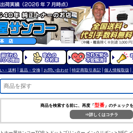
型番
商品を検索する前に、再度「
」のチェック
⇒詳しくはコチラ
トナー屋サンコーTOP
>
ドットプリンター インクリボン
>
NEC