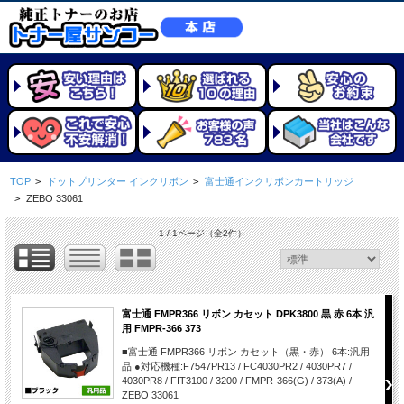
TOP
>
ドットプリンター インクリボン
>
富士通インクリボンカートリッジ
>
ZEBO 33061
1 / 1ページ
（全2件）
富士通 FMPR366 リボン カセット DPK3800 黒 赤 6本 汎
用 FMPR-366 373
■富士通 FMPR366 リボン カセット（黒・赤） 6本:汎用
品 ●対応機種:F7547PR13 / FC4030PR2 / 4030PR7 /
4030PR8 / FIT3100 / 3200 / FMPR-366(G) / 373(A) /
ZEBO 33061